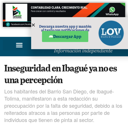
Descarga nuestra app y mantén
al tanto con notificaciones de
PUBLICIDAD
noticias en tu móvil.
Descargar App
Inseguridad en Ibagué ya no es
una percepción
Los habitantes del Barrio San Diego, de Ibagué-
Tolima, manifestaron a esta redacción su
preocupación por la falta de seguridad, debido a los
reiterados atracos a las personas por parte de
individuos que tienen de pinta al sector.