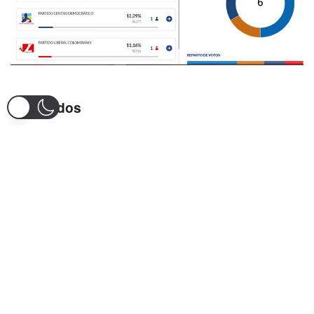
Quemados
Harina para lista de quemados en esta contienda electoral
en el Departamento del Tolima entre los que figuran en
esta lista están, Jaime Yepes del Partido de la U quien no
le alcanzó para quedarse con una curúl, también está
Mauricio Pinto quien buscó la fórmula por el Centro
Democrático y no le alcanzó.
Y por el lado del Pacto Histórico, quedaron Sandra Liliana
Salazar quien fue la candidatura con más posibilidades de
destronar a Martha pero desafortunadamente tampoco le
alcanzó, así como a Nohora Ramírez y Camilo Padilla.