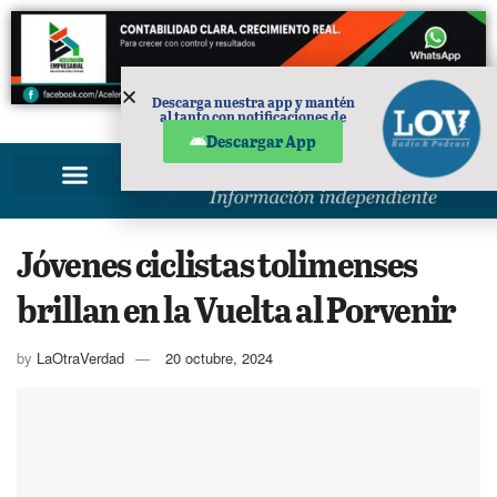
Descarga nuestra app y mantén
al tanto con notificaciones de
PUBLICIDAD
noticias en tu móvil.
Descargar App
Jóvenes ciclistas tolimenses
brillan en la Vuelta al Porvenir
by
LaOtraVerdad
20 octubre, 2024