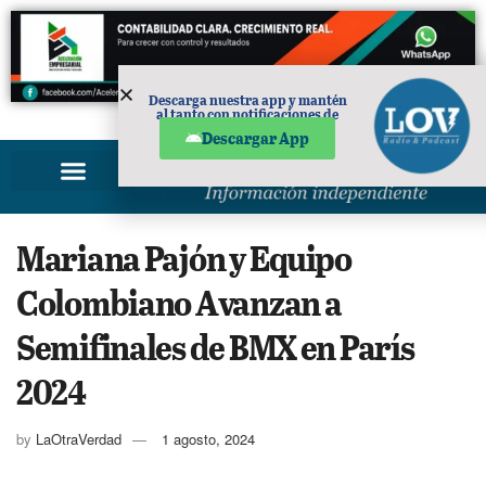
Descarga nuestra app y mantén
al tanto con notificaciones de
PUBLICIDAD
noticias en tu móvil.
Descargar App
Mariana Pajón y Equipo
Colombiano Avanzan a
Semifinales de BMX en París
2024
by
LaOtraVerdad
1 agosto, 2024