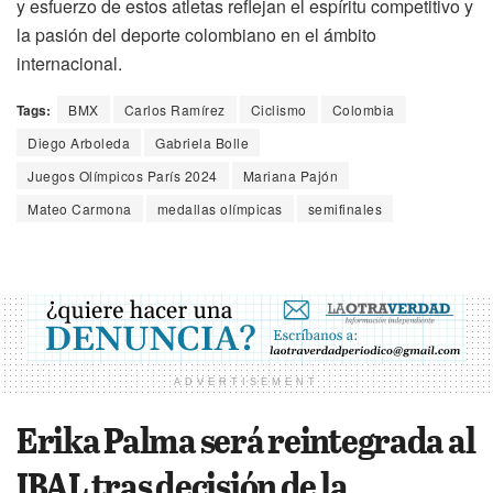
y esfuerzo de estos atletas reflejan el espíritu competitivo y
la pasión del deporte colombiano en el ámbito
internacional.
Tags:
BMX
Carlos Ramírez
Ciclismo
Colombia
Diego Arboleda
Gabriela Bolle
Juegos Olímpicos París 2024
Mariana Pajón
Mateo Carmona
medallas olímpicas
semifinales
ADVERTISEMENT
Erika Palma será reintegrada al
IBAL tras decisión de la