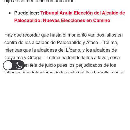
dijo a ese medio de comunicación.
Puede leer:
Tribunal Anula Elección del Alcalde de
Palocabildo: Nuevas Elecciones en Camino
Hay que recordar que hasta el momento van dos fallos en
contra de los alcaldes de Palocabildo y Ataco – Tolima,
mientras que la alcaldesa del Líbano, y los alcaldes de
Coyaima y Ortega – Tolima ha tenido fallos a favor, cosa
que deja en tela de juicio pues los perjudicados de los
fallos serían detractores de la casta política barretista en el
Tolima, «no es extraño que los favorecidos, hasta hoy, con
esas decisiones son los Conservadores o cercanos al
barretismo. Los que se están cayendo, por lo menos en
primera instancia, son los liberales o los antibarretistas»
señaló otra fuente anónima.
Según la denuncia el modus operandi de este presunto
nuevo Cartel de la Toga en el Tolima, sería que citan a los