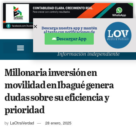
Descarga nuestra app y mantén
al tanto con notificaciones de
PUBLICIDAD
noticias en tu móvil.
Descargar App
Millonaria inversión en
movilidad en Ibagué genera
dudas sobre su eficiencia y
prioridad
by
LaOtraVerdad
28 enero, 2025