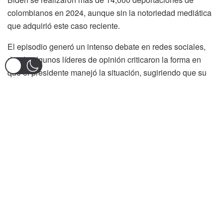
colombianos en 2024, aunque sin la notoriedad mediática
que adquirió este caso reciente.
El episodio generó un intenso debate en redes sociales,
donde algunos líderes de opinión criticaron la forma en
que el presidente manejó la situación, sugiriendo que su
reacción impulsiva pudo haber escalado innecesariamente
la crisis. Frases como “¡Que le quiten el celular a Petro!” se
viralizaron entre usuarios que cuestionaron su
comunicación en redes.
Finalmente, el acuerdo entre ambos gobiernos establece
que las deportaciones en aviones militares continuarán,
pero con garantías de respeto a los derechos humanos.
Colombia recibirá a los deportados siempre y cuando se
compruebe que tienen antecedentes judiciales o
representan un riesgo para la seguridad en EE. UU. De lo
contrario, se exigirá la revisión de cada caso bajo criterios