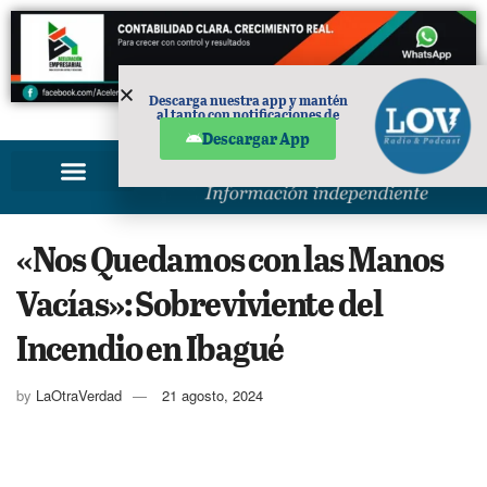
Descarga nuestra app y mantén
al tanto con notificaciones de
PUBLICIDAD
noticias en tu móvil.
Descargar App
«Nos Quedamos con las Manos
Vacías»: Sobreviviente del
Incendio en Ibagué
by
LaOtraVerdad
21 agosto, 2024