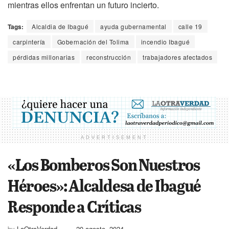
mientras ellos enfrentan un futuro incierto.
Tags:
Alcaldia de Ibagué
ayuda gubernamental
calle 19
carpintería
Gobernación del Tolima
incendio Ibagué
pérdidas millonarias
reconstrucción
trabajadores afectados
ADVERTISEMENT
«Los Bomberos Son Nuestros
Héroes»: Alcaldesa de Ibagué
Responde a Críticas
by
LaOtraVerdad
20 agosto, 2024