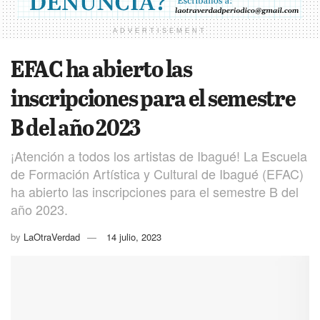
ADVERTISEMENT
EFAC ha abierto las
inscripciones para el semestre
B del año 2023
¡Atención a todos los artistas de Ibagué! La Escuela
de Formación Artística y Cultural de Ibagué (EFAC)
ha abierto las inscripciones para el semestre B del
año 2023.
by
LaOtraVerdad
14 julio, 2023