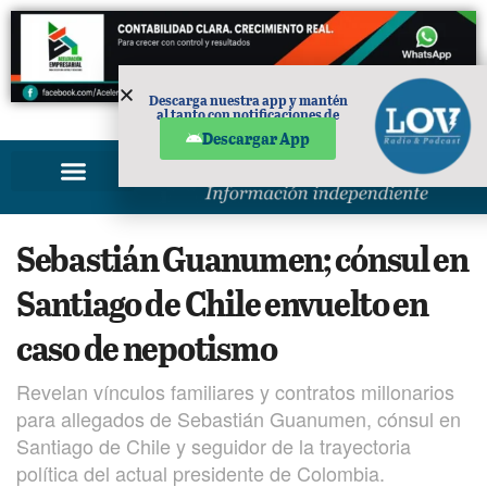
Descarga nuestra app y mantén
al tanto con notificaciones de
PUBLICIDAD
noticias en tu móvil.
Descargar App
Sebastián Guanumen; cónsul en
Santiago de Chile envuelto en
caso de nepotismo
Revelan vínculos familiares y contratos millonarios
para allegados de Sebastián Guanumen, cónsul en
Santiago de Chile y seguidor de la trayectoria
política del actual presidente de Colombia.