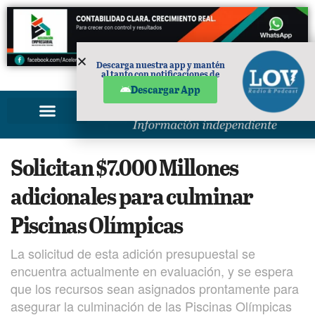
Descarga nuestra app y mantén
al tanto con notificaciones de
PUBLICIDAD
noticias en tu móvil.
Descargar App
Solicitan $7.000 Millones
adicionales para culminar
Piscinas Olímpicas
La solicitud de esta adición presupuestal se
encuentra actualmente en evaluación, y se espera
que los recursos sean asignados prontamente para
asegurar la culminación de las Piscinas Olímpicas