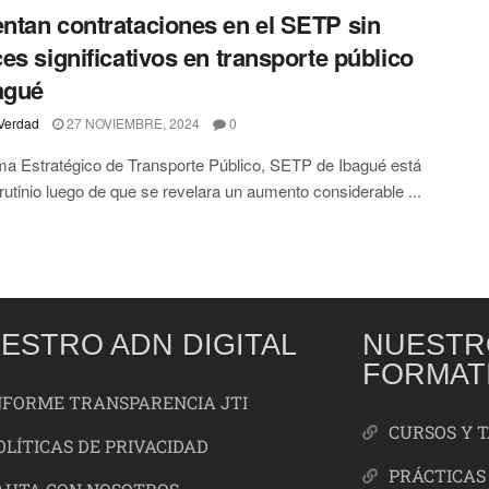
tan contrataciones en el SETP sin
es significativos en transporte público
agué
Verdad
27 NOVIEMBRE, 2024
0
ma Estratégico de Transporte Público, SETP de Ibagué está
rutinio luego de que se revelara un aumento considerable ...
ESTRO ADN DIGITAL
NUESTR
FORMAT
NFORME TRANSPARENCIA JTI
CURSOS Y 
OLÍTICAS DE PRIVACIDAD
PRÁCTICAS