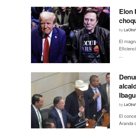
Elon 
choqu
by
LaOtra
El magna
Eficienc
...
Denun
alcal
Ibagu
by
LaOtra
El conce
Aranda d