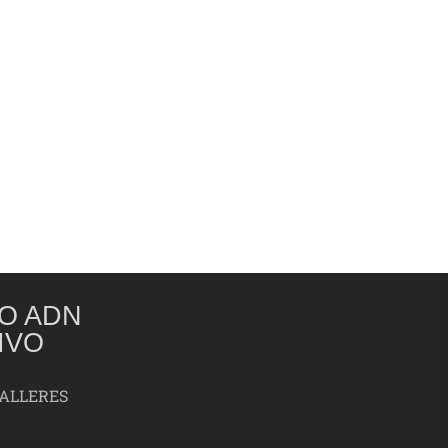
O ADN
IVO
TALLERES