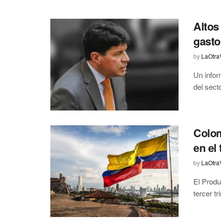
Altos
gasto
by
LaOtra
Un infor
del sect
Colom
en el
by
LaOtra
El Produ
tercer t