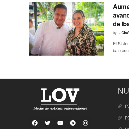
Aumen
avanc
de Ib
by
LaOtra
El Siste
bajo esc
NU
I
P