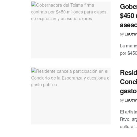
Gober
$450 
aseso
by
LaOtra
La manda
por $450
Resid
Conci
gasto
by
LaOtra
El artis
Rtvc, ar
cultura ..