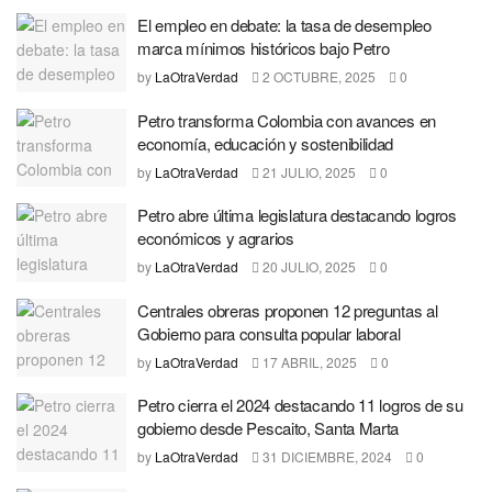
El empleo en debate: la tasa de desempleo
marca mínimos históricos bajo Petro
by
LaOtraVerdad
2 OCTUBRE, 2025
0
Petro transforma Colombia con avances en
economía, educación y sostenibilidad
by
LaOtraVerdad
21 JULIO, 2025
0
Petro abre última legislatura destacando logros
económicos y agrarios
by
LaOtraVerdad
20 JULIO, 2025
0
Centrales obreras proponen 12 preguntas al
Gobierno para consulta popular laboral
by
LaOtraVerdad
17 ABRIL, 2025
0
Petro cierra el 2024 destacando 11 logros de su
gobierno desde Pescaito, Santa Marta
by
LaOtraVerdad
31 DICIEMBRE, 2024
0