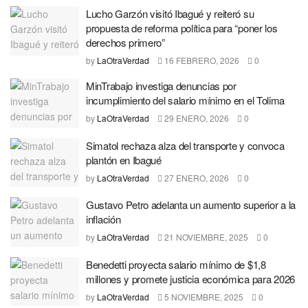
Lucho Garzón visitó Ibagué y reiteró su
propuesta de reforma política para “poner los
derechos primero”
by
LaOtraVerdad
16 FEBRERO, 2026
0
MinTrabajo investiga denuncias por
incumplimiento del salario mínimo en el Tolima
by
LaOtraVerdad
29 ENERO, 2026
0
Simatol rechaza alza del transporte y convoca
plantón en Ibagué
by
LaOtraVerdad
27 ENERO, 2026
0
Gustavo Petro adelanta un aumento superior a la
inflación
by
LaOtraVerdad
21 NOVIEMBRE, 2025
0
Benedetti proyecta salario mínimo de $1,8
millones y promete justicia económica para 2026
by
LaOtraVerdad
5 NOVIEMBRE, 2025
0