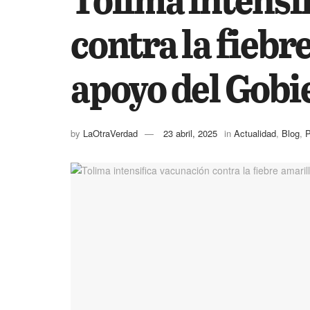
contra la fiebr
apoyo del Gobi
by
LaOtraVerdad
23 abril, 2025
in
Actualidad
,
Blog
,
P