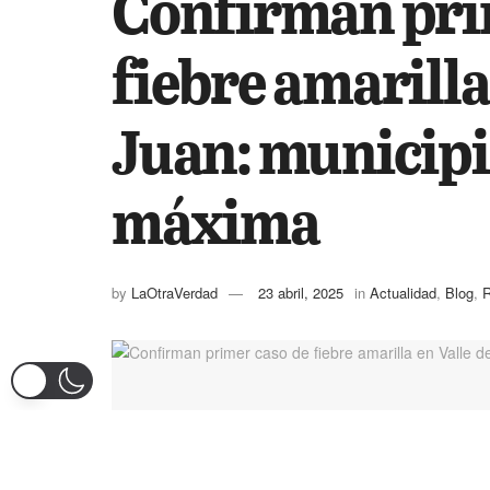
Confirman pri
fiebre amarilla
Juan: municipi
máxima
by
LaOtraVerdad
23 abril, 2025
in
Actualidad
,
Blog
,
R