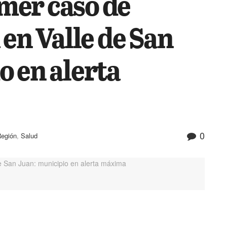
mer caso de
 en Valle de San
o en alerta
0
egión
,
Salud