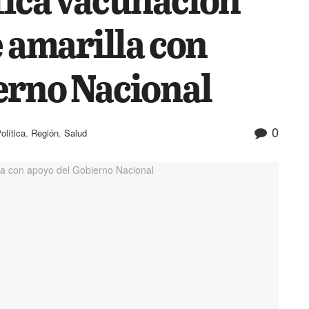
e amarilla con
erno Nacional
0
olítica
,
Región
,
Salud