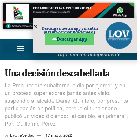
Descarga nuestra app y mantén
al tanto con notificaciones de
PUBLICIDAD
noticias en tu móvil.
Descargar App
Una decisión descabellada
La Procuradora subalterna le dio por ejercer, y en
un proceso súper exprés jamás antes visto,
suspendió al alcalde Daniel Quintero, por presunta
participación en política, porque el funcionario
publicó un vídeo diciendo: “el cambio, en primera”.
Por: Guillermo Pérez
by
LaOtraVerdad
17 mayo, 2022