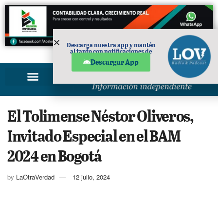
Descarga nuestra app y mantén
al tanto con notificaciones de
PUBLICIDAD
noticias en tu móvil.
Descargar App
El Tolimense Néstor Oliveros,
Invitado Especial en el BAM
2024 en Bogotá
by
LaOtraVerdad
12 julio, 2024