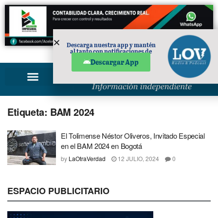
Descarga nuestra app y mantén
al tanto con notificaciones de
PUBLICIDAD
noticias en tu móvil.
Descargar App
Etiqueta:
BAM 2024
El Tolimense Néstor Oliveros, Invitado Especial
en el BAM 2024 en Bogotá
by
LaOtraVerdad
12 JULIO, 2024
0
ESPACIO PUBLICITARIO