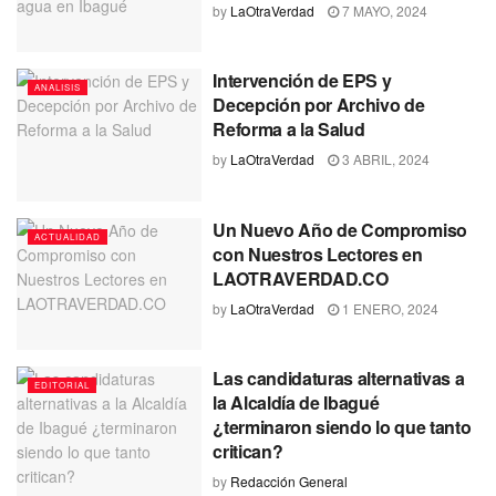
by
LaOtraVerdad
7 MAYO, 2024
Intervención de EPS y
ANALISIS
Decepción por Archivo de
Reforma a la Salud
by
LaOtraVerdad
3 ABRIL, 2024
Un Nuevo Año de Compromiso
ACTUALIDAD
con Nuestros Lectores en
LAOTRAVERDAD.CO
by
LaOtraVerdad
1 ENERO, 2024
Las candidaturas alternativas a
EDITORIAL
la Alcaldía de Ibagué
¿terminaron siendo lo que tanto
critican?
by
Redacción General