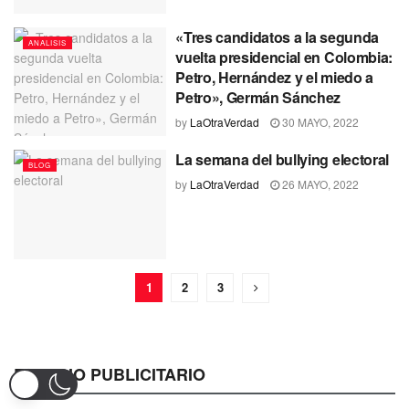
«Tres candidatos a la segunda
ANALISIS
vuelta presidencial en Colombia:
Petro, Hernández y el miedo a
Petro», Germán Sánchez
by
LaOtraVerdad
30 MAYO, 2022
La semana del bullying electoral
BLOG
by
LaOtraVerdad
26 MAYO, 2022
1
2
3
ESPACIO PUBLICITARIO