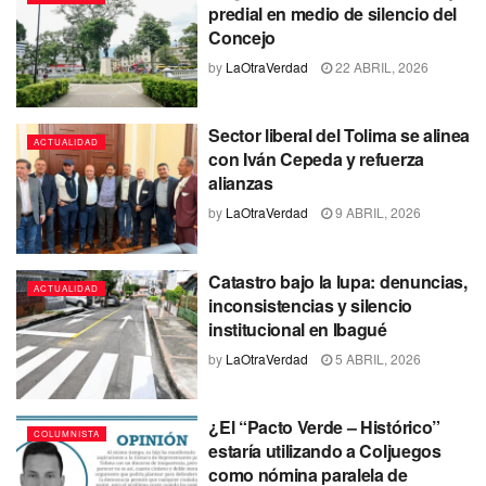
predial en medio de silencio del
Concejo
by
LaOtraVerdad
22 ABRIL, 2026
Sector liberal del Tolima se alinea
ACTUALIDAD
con Iván Cepeda y refuerza
alianzas
by
LaOtraVerdad
9 ABRIL, 2026
Catastro bajo la lupa: denuncias,
ACTUALIDAD
inconsistencias y silencio
institucional en Ibagué
by
LaOtraVerdad
5 ABRIL, 2026
¿El “Pacto Verde – Histórico”
COLUMNISTA
estaría utilizando a Coljuegos
como nómina paralela de