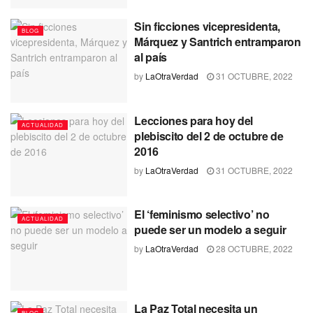
Sin ficciones vicepresidenta,
BLOG
Márquez y Santrich entramparon
al país
by
LaOtraVerdad
31 OCTUBRE, 2022
Lecciones para hoy del
ACTUALIDAD
plebiscito del 2 de octubre de
2016
by
LaOtraVerdad
31 OCTUBRE, 2022
El ‘feminismo selectivo’ no
ACTUALIDAD
puede ser un modelo a seguir
by
LaOtraVerdad
28 OCTUBRE, 2022
La Paz Total necesita un
BLOG