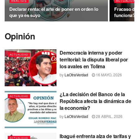
ANALISIS
ACTUALIDAD
Declarar renta: el arte de poner en orden lo
Fracaso del 
que ya es suyo
funciona?
Opinión
Democracia interna y poder
ACTUALIDAD
territorial: la disputa liberal por
los avales en Tolima
by
LaOtraVerdad
16 MAYO, 2026
¿La decisión del Banco de la
ACTUALIDAD
República afecta la dinámica de
la economía?
by
LaOtraVerdad
28 ABRIL, 2026
Ibagué enfrenta alza de tarifas y
ACTUALIDAD