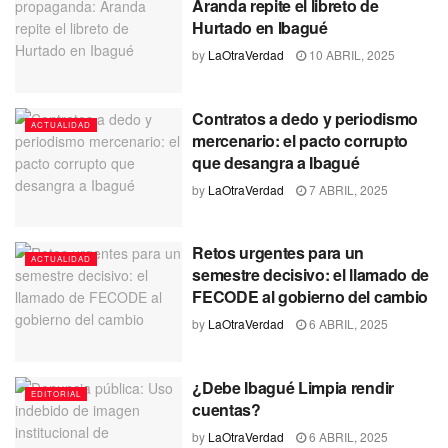
Aranda repite el libreto de
Hurtado en Ibagué
by
LaOtraVerdad
10 ABRIL, 2025
Contratos a dedo y periodismo
ACTUALIDAD
mercenario: el pacto corrupto
que desangra a Ibagué
by
LaOtraVerdad
7 ABRIL, 2025
Retos urgentes para un
ACTUALIDAD
semestre decisivo: el llamado de
FECODE al gobierno del cambio
by
LaOtraVerdad
6 ABRIL, 2025
¿Debe Ibagué Limpia rendir
EDITORIAL
cuentas?
by
LaOtraVerdad
6 ABRIL, 2025