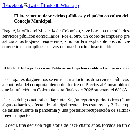
Facebook
Twitter
LinkedIn
Whatsapp
El incremento de servicios públicos y el polémico cobro del 
Concejo Municipal.
Ibagué, la «Ciudad Musical» de Colombia, vive hoy una melodía desaf
servicios públicos domiciliarios. Por el otro, un cobro de impuesto pred
asfixia a los hogares ibaguereños, sino por la inexplicable posición ca
convierte en cómplices pasivos de una situación insostenible.
El Nudo de la Soga: Servicios Públicos, un Lujo Inaccesible a Contracorriente
Los hogares ibaguereños se enfrentan a facturas de servicios públicos
a contravía del comportamiento del Índice de Precios al Consumidor 
que la inflación en Colombia para finales de 2026 superará el 6% (Ai
El caso del gas natural es flagrante. Según reportes periodísticos (Ca
algunos barrios, afectando principalmente a los estratos 1 y 2. La e
de tarifas durante la pandemia y una posterior recuperación de saldos
mayor impacto.
Es decir, una decisión regulatoria de hace cuatro años, tomada en un 