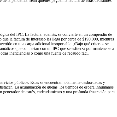
de la pandemia, sean quienes paguen la factura de estas decisiones,
a lógica del IPC. La factura, además, se convierte en un compendio de
que la factura de Interaseo les llega por cerca de $190.000, mientras
vertido en una carga adicional insoportable. ¿Bajo qué criterios se
 dramáticos que contrastan con un IPC que se esfuerza por mantenerse a
otras ineficiencias o como una fuente de recaudo fácil.
 servicios públicos. Estas se encuentran totalmente desbordadas y
satisfacen. La acumulación de quejas, los tiempos de espera inhumanos
en un generador de estrés, endeudamiento y una profunda frustración para