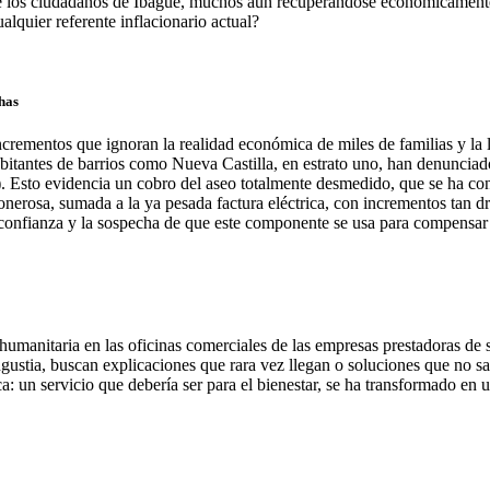
ue los ciudadanos de Ibagué, muchos aún recuperándose económicamente 
lquier referente inflacionario actual?
has
 incrementos que ignoran la realidad económica de miles de familias y l
itantes de barrios como Nueva Castilla, en estrato uno, han denunciado 
). Esto evidencia un cobro del aseo totalmente desmedido, que se ha con
n onerosa, sumada a la ya pesada factura eléctrica, con incrementos tan
sconfianza y la sospecha de que este componente se usa para compensar 
 humanitaria en las oficinas comerciales de las empresas prestadoras de
ngustia, buscan explicaciones que rara vez llegan o soluciones que no 
tica: un servicio que debería ser para el bienestar, se ha transformado 