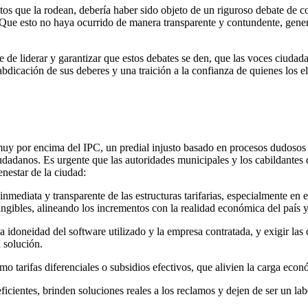
tos que la rodean, debería haber sido objeto de un riguroso debate de co
s. Que esto no haya ocurrido de manera transparente y contundente, gen
le de liderar y garantizar que estos debates se den, que las voces ciuda
bdicación de sus deberes y una traición a la confianza de quienes los eli
uy por encima del IPC, un predial injusto basado en procesos dudosos 
udadanos. Es urgente que las autoridades municipales y los cabildantes 
nestar de la ciudad:
 inmediata y transparente de las estructuras tarifarias, especialmente e
 tangibles, alineando los incrementos con la realidad económica del país
a idoneidad del software utilizado y la empresa contratada, y exigir las c
u solución.
tarifas diferenciales o subsidios efectivos, que alivien la carga econó
cientes, brinden soluciones reales a los reclamos y dejen de ser un lab