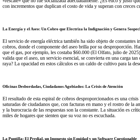
«rescate» que no fue socializada adecuadamente. ¿Es ético y justo q
con incrementos que duplican el costo de vida y superan con creces cua
La Energía y el Aseo: Un Cobro que Electriza la Indignación y Genera Sospec
El servicio de energía eléctrica también ha sido objeto de constantes
cobros, donde el componente del aseo brilla por su desproporción. Hab
que el gas, por ejemplo, les costaba $60.000 (El Olfato, julio de 2025
valida que el aseo, un servicio esencial, se convierta en una carga ta
raya? La opacidad en estos cálculos es un caldo de cultivo para la de
Oficinas Desbordadas, Ciudadanos Agobiados: La Crisis de Atención
El resultado de esta espiral de cobros desproporcionados es una crisis
saturadas de ciudadanos que, con facturas en mano y el rostro de la a
y la burocracia de las respuestas son la constante. La situación es crí
miles de hogares que sienten que su voz no es escuchada.
La Puntilla: El Predial, un Impuesto sin Equidad y un Software Cuestionable