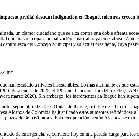
impuesto predial desatan indignación en Ibagué, mientras crecen los
inada, un clamor ciudadano que se alza contra una doble afrenta econó
ial que, tras una opaca actualización catastral, raya en el abuso. Ante e
si cantinflesca del Concejo Municipal y su actual presidente, cuya pasiv
 del IPC
 que han escalado a niveles insostenibles. Lo más alarmante es que est
(IPC). Para enero de 2026, el IPC anual nacional fue del 5.35% (DANE
nvest, marzo 2026). Sin embargo, los incrementos en Ibagué han superad
mbioIn, septiembre de 2025, Ondas de Ibagué, octubre de 2025), en Ibagu
mpresa Alcanos de Colombia ha justificado estos aumentos refiriéndose 
 en plazos de 36 a 60 meses. Esta recuperación, según Alcanos, se exte
contexto de emergencia, se convierte hoy en una pesada carga para los 