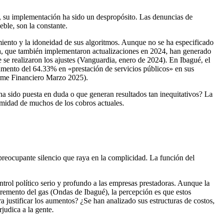
se, su implementación ha sido un despropósito. Las denuncias de
eble, son la constante.
miento y la idoneidad de sus algoritmos. Aunque no se ha especificado
ga, que también implementaron actualizaciones en 2024, han generado
se realizaron los ajustes (Vanguardia, enero de 2024). En Ibagué, el
umento del 64.33% en «prestación de servicios públicos» en sus
orme Financiero Marzo 2025).
a sido puesta en duda o que generan resultados tan inequitativos? La
timidad de muchos de los cobros actuales.
reocupante silencio que raya en la complicidad. La función del
ntrol político serio y profundo a las empresas prestadoras. Aunque la
cremento del gas (Ondas de Ibagué), la percepción es que estos
 justificar los aumentos? ¿Se han analizado sus estructuras de costos,
judica a la gente.