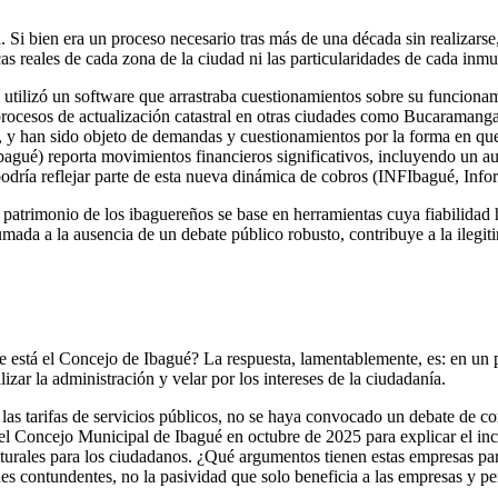
. Si bien era un proceso necesario tras más de una década sin realizar
as reales de cada zona de la ciudad ni las particularidades de cada inmu
 utilizó un software que arrastraba cuestionamientos sobre su funciona
procesos de actualización catastral en otras ciudades como Bucaraman
 y han sido objeto de demandas y cuestionamientos por la forma en que 
agué) reporta movimientos financieros significativos, incluyendo un a
dría reflejar parte de esta nueva dinámica de cobros (INFIbagué, Inf
atrimonio de los ibaguereños se base en herramientas cuya fiabilidad h
 sumada a la ausencia de un debate público robusto, contribuye a la ilegi
está el Concejo de Ibagué? La respuesta, lamentablemente, es: en un p
lizar la administración y velar por los intereses de la ciudadanía.
las tarifas de servicios públicos, no se haya convocado un debate de co
 el Concejo Municipal de Ibagué en octubre de 2025 para explicar el in
urales para los ciudadanos. ¿Qué argumentos tienen estas empresas para
es contundentes, no la pasividad que solo beneficia a las empresas y per