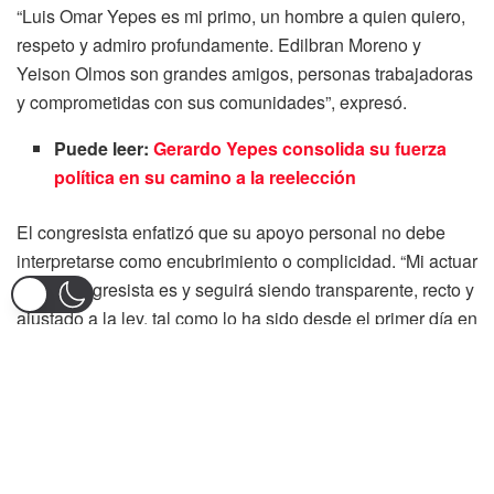
“Luis Omar Yepes es mi primo, un hombre a quien quiero,
respeto y admiro profundamente. Edilbran Moreno y
Yeison Olmos son grandes amigos, personas trabajadoras
y comprometidas con sus comunidades”, expresó.
Puede leer:
Gerardo Yepes consolida su fuerza
política en su camino a la reelección
El congresista enfatizó que su apoyo personal no debe
interpretarse como encubrimiento o complicidad. “Mi actuar
como congresista es y seguirá siendo transparente, recto y
ajustado a la ley, tal como lo ha sido desde el primer día en
que asumí esta responsabilidad con el Tolima”, sostuvo en
su declaración.
Yepes también hizo un llamado a los medios de
comunicación y a la ciudadanía para que la información
sobre este caso se maneje con responsabilidad y