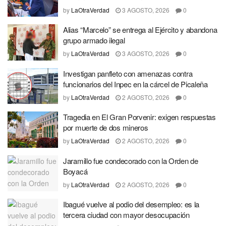
by
LaOtraVerdad
3 AGOSTO, 2026
0
Alias “Marcelo” se entrega al Ejército y abandona
grupo armado ilegal
by
LaOtraVerdad
3 AGOSTO, 2026
0
Investigan panfleto con amenazas contra
funcionarios del Inpec en la cárcel de Picaleña
by
LaOtraVerdad
2 AGOSTO, 2026
0
Tragedia en El Gran Porvenir: exigen respuestas
por muerte de dos mineros
by
LaOtraVerdad
2 AGOSTO, 2026
0
Jaramillo fue condecorado con la Orden de
Boyacá
by
LaOtraVerdad
2 AGOSTO, 2026
0
Ibagué vuelve al podio del desempleo: es la
tercera ciudad con mayor desocupación