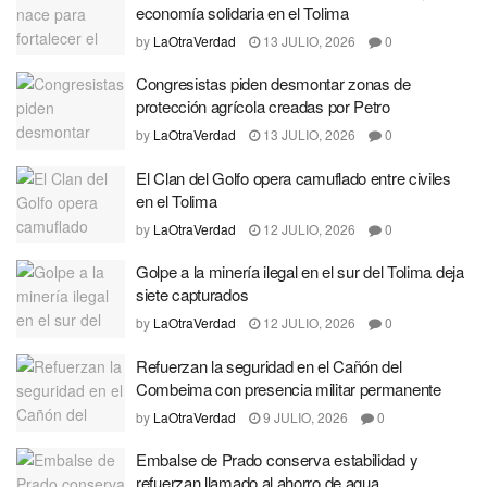
economía solidaria en el Tolima
by
LaOtraVerdad
13 JULIO, 2026
0
Congresistas piden desmontar zonas de
protección agrícola creadas por Petro
by
LaOtraVerdad
13 JULIO, 2026
0
El Clan del Golfo opera camuflado entre civiles
en el Tolima
by
LaOtraVerdad
12 JULIO, 2026
0
Golpe a la minería ilegal en el sur del Tolima deja
siete capturados
by
LaOtraVerdad
12 JULIO, 2026
0
Refuerzan la seguridad en el Cañón del
Combeima con presencia militar permanente
by
LaOtraVerdad
9 JULIO, 2026
0
Embalse de Prado conserva estabilidad y
refuerzan llamado al ahorro de agua