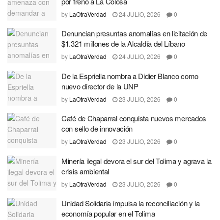
por freno a La Colosa
by
LaOtraVerdad
24 JULIO, 2026
0
Denuncian presuntas anomalías en licitación de
$1.321 millones de la Alcaldía del Líbano
by
LaOtraVerdad
24 JULIO, 2026
0
De la Espriella nombra a Didier Blanco como
nuevo director de la UNP
by
LaOtraVerdad
23 JULIO, 2026
0
Café de Chaparral conquista nuevos mercados
con sello de innovación
by
LaOtraVerdad
23 JULIO, 2026
0
Minería ilegal devora el sur del Tolima y agrava la
crisis ambiental
by
LaOtraVerdad
23 JULIO, 2026
0
Unidad Solidaria impulsa la reconciliación y la
economía popular en el Tolima