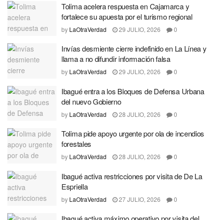
Tolima acelera respuesta en Cajamarca y
fortalece su apuesta por el turismo regional
by
LaOtraVerdad
29 JULIO, 2026
0
Invías desmiente cierre indefinido en La Línea y
llama a no difundir información falsa
by
LaOtraVerdad
29 JULIO, 2026
0
Ibagué entra a los Bloques de Defensa Urbana
del nuevo Gobierno
by
LaOtraVerdad
28 JULIO, 2026
0
Tolima pide apoyo urgente por ola de incendios
forestales
by
LaOtraVerdad
28 JULIO, 2026
0
Ibagué activa restricciones por visita de De La
Espriella
by
LaOtraVerdad
27 JULIO, 2026
0
Ibagué activa máximo operativo por visita del