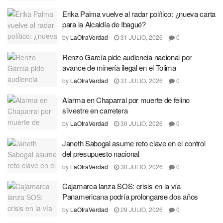
Erika Palma vuelve al radar político: ¿nueva carta
para la Alcaldía de Ibagué?
by
LaOtraVerdad
31 JULIO, 2026
0
Renzo García pide audiencia nacional por
avance de minería ilegal en el Tolima
by
LaOtraVerdad
31 JULIO, 2026
0
Alarma en Chaparral por muerte de felino
silvestre en carretera
by
LaOtraVerdad
30 JULIO, 2026
0
Janeth Sabogal asume reto clave en el control
del presupuesto nacional
by
LaOtraVerdad
30 JULIO, 2026
0
Cajamarca lanza SOS: crisis en la vía
Panamericana podría prolongarse dos años
by
LaOtraVerdad
29 JULIO, 2026
0