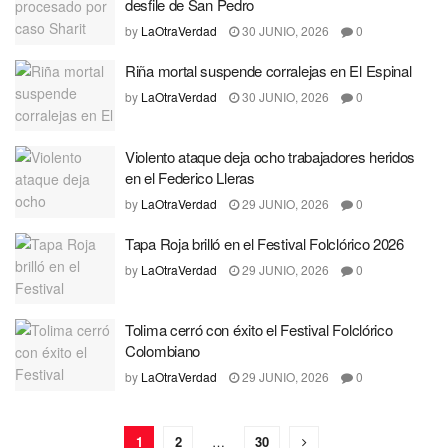
desfile de San Pedro
by
LaOtraVerdad
30 JUNIO, 2026
0
Riña mortal suspende corralejas en El Espinal
by
LaOtraVerdad
30 JUNIO, 2026
0
Violento ataque deja ocho trabajadores heridos
en el Federico Lleras
by
LaOtraVerdad
29 JUNIO, 2026
0
Tapa Roja brilló en el Festival Folclórico 2026
by
LaOtraVerdad
29 JUNIO, 2026
0
Tolima cerró con éxito el Festival Folclórico
Colombiano
by
LaOtraVerdad
29 JUNIO, 2026
0
1
2
…
30