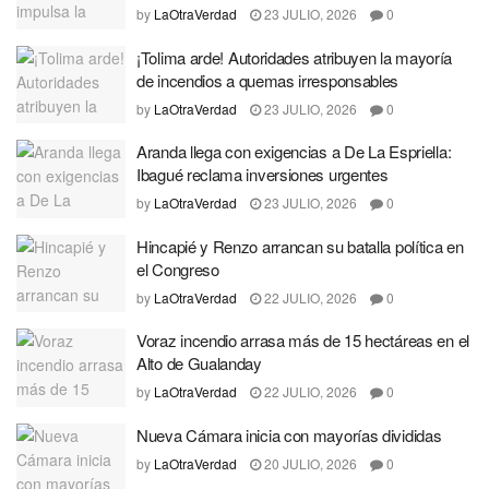
by
LaOtraVerdad
23 JULIO, 2026
0
¡Tolima arde! Autoridades atribuyen la mayoría
de incendios a quemas irresponsables
by
LaOtraVerdad
23 JULIO, 2026
0
Aranda llega con exigencias a De La Espriella:
Ibagué reclama inversiones urgentes
by
LaOtraVerdad
23 JULIO, 2026
0
Hincapié y Renzo arrancan su batalla política en
el Congreso
by
LaOtraVerdad
22 JULIO, 2026
0
Voraz incendio arrasa más de 15 hectáreas en el
Alto de Gualanday
by
LaOtraVerdad
22 JULIO, 2026
0
Nueva Cámara inicia con mayorías divididas
by
LaOtraVerdad
20 JULIO, 2026
0