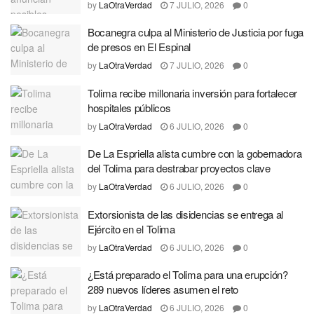
by
LaOtraVerdad
7 JULIO, 2026
0
Bocanegra culpa al Ministerio de Justicia por fuga
de presos en El Espinal
by
LaOtraVerdad
7 JULIO, 2026
0
Tolima recibe millonaria inversión para fortalecer
hospitales públicos
by
LaOtraVerdad
6 JULIO, 2026
0
De La Espriella alista cumbre con la gobernadora
del Tolima para destrabar proyectos clave
by
LaOtraVerdad
6 JULIO, 2026
0
Extorsionista de las disidencias se entrega al
Ejército en el Tolima
by
LaOtraVerdad
6 JULIO, 2026
0
¿Está preparado el Tolima para una erupción?
289 nuevos líderes asumen el reto
by
LaOtraVerdad
6 JULIO, 2026
0