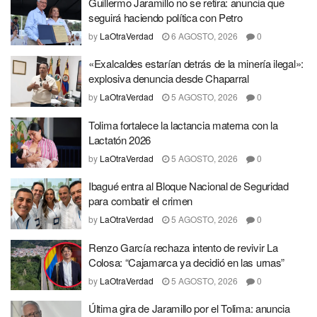
Guillermo Jaramillo no se retira: anuncia que
seguirá haciendo política con Petro
by
LaOtraVerdad
6 AGOSTO, 2026
0
«Exalcaldes estarían detrás de la minería ilegal»:
explosiva denuncia desde Chaparral
by
LaOtraVerdad
5 AGOSTO, 2026
0
Tolima fortalece la lactancia materna con la
Lactatón 2026
by
LaOtraVerdad
5 AGOSTO, 2026
0
Ibagué entra al Bloque Nacional de Seguridad
para combatir el crimen
by
LaOtraVerdad
5 AGOSTO, 2026
0
Renzo García rechaza intento de revivir La
Colosa: “Cajamarca ya decidió en las urnas”
by
LaOtraVerdad
5 AGOSTO, 2026
0
Última gira de Jaramillo por el Tolima: anuncia