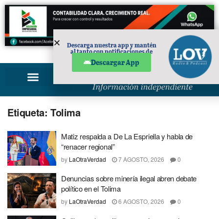
Descarga nuestra app y mantén
al tanto con notificaciones de
PUBLICIDAD
noticias en tu móvil.
Descargar App
Etiqueta:
Tolima
Matiz respalda a De La Espriella y habla de
“renacer regional”
by
LaOtraVerdad
7 AGOSTO, 2026
0
Denuncias sobre minería ilegal abren debate
político en el Tolima
by
LaOtraVerdad
6 AGOSTO, 2026
0