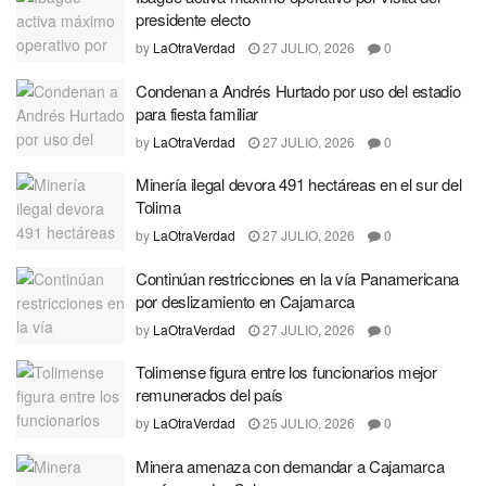
presidente electo
by
LaOtraVerdad
27 JULIO, 2026
0
Condenan a Andrés Hurtado por uso del estadio
para fiesta familiar
by
LaOtraVerdad
27 JULIO, 2026
0
Minería ilegal devora 491 hectáreas en el sur del
Tolima
by
LaOtraVerdad
27 JULIO, 2026
0
Continúan restricciones en la vía Panamericana
por deslizamiento en Cajamarca
by
LaOtraVerdad
27 JULIO, 2026
0
Tolimense figura entre los funcionarios mejor
remunerados del país
by
LaOtraVerdad
25 JULIO, 2026
0
Minera amenaza con demandar a Cajamarca