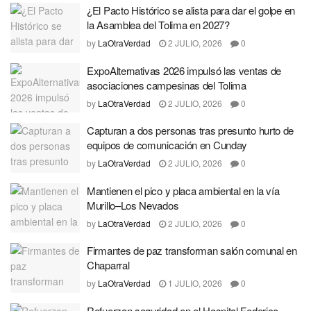
¿El Pacto Histórico se alista para dar el golpe en
la Asamblea del Tolima en 2027?
by
LaOtraVerdad
2 JULIO, 2026
0
ExpoAlternativas 2026 impulsó las ventas de
asociaciones campesinas del Tolima
by
LaOtraVerdad
2 JULIO, 2026
0
Capturan a dos personas tras presunto hurto de
equipos de comunicación en Cunday
by
LaOtraVerdad
2 JULIO, 2026
0
Mantienen el pico y placa ambiental en la vía
Murillo–Los Nevados
by
LaOtraVerdad
2 JULIO, 2026
0
Firmantes de paz transforman salón comunal en
Chaparral
by
LaOtraVerdad
1 JULIO, 2026
0
Refuerzan seguridad en el Hospital Federico