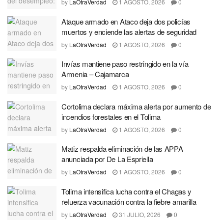
by
LaOtraVerdad
1 AGOSTO, 2026
0
Ataque armado en Ataco deja dos policías
muertos y enciende las alertas de seguridad
by
LaOtraVerdad
1 AGOSTO, 2026
0
Invías mantiene paso restringido en la vía
Armenia – Cajamarca
by
LaOtraVerdad
1 AGOSTO, 2026
0
Cortolima declara máxima alerta por aumento de
incendios forestales en el Tolima
by
LaOtraVerdad
1 AGOSTO, 2026
0
Matiz respalda eliminación de las APPA
anunciada por De La Espriella
by
LaOtraVerdad
1 AGOSTO, 2026
0
Tolima intensifica lucha contra el Chagas y
refuerza vacunación contra la fiebre amarilla
by
LaOtraVerdad
31 JULIO, 2026
0