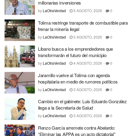
millonarias inversiones
by
LaOtraVerdad
5 AGOSTO, 2026
0
Tolima restringe transporte de combustible para
frenar la minería ilegal
by
LaOtraVerdad
5 AGOSTO, 2026
0
Líbano busca a los emprendedores que
transformarán el futuro del municipio
by
LaOtraVerdad
4 AGOSTO, 2026
0
Jaramillo vuelve al Tolima con agenda
hospitalaria en medio de rumores políticos
by
LaOtraVerdad
3 AGOSTO, 2026
0
Cambio en el gabinete: Luis Eduardo González
llega a la Secretaría de Salud
by
LaOtraVerdad
3 AGOSTO, 2026
0
Renzo García arremete contra Abelardo:
“Eliminar las APPA es un acto dictatorial”