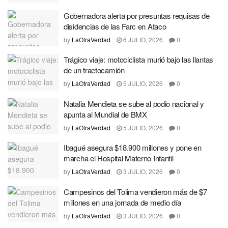
Gobernadora alerta por presuntas requisas de
disidencias de las Farc en Ataco
by
LaOtraVerdad
6 JULIO, 2026
0
Trágico viaje: motociclista murió bajo las llantas
de un tractocamión
by
LaOtraVerdad
5 JULIO, 2026
0
Natalia Mendieta se sube al podio nacional y
apunta al Mundial de BMX
by
LaOtraVerdad
5 JULIO, 2026
0
Ibagué asegura $18.900 millones y pone en
marcha el Hospital Materno Infantil
by
LaOtraVerdad
3 JULIO, 2026
0
Campesinos del Tolima vendieron más de $7
millones en una jornada de medio día
by
LaOtraVerdad
3 JULIO, 2026
0