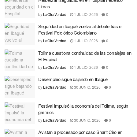
Lleras
by
LaOtraVerdad
1 JULIO, 2026
0
Seguridad en Ibagué vuelve al debate tras el
Festival Folclórico Colombiano
by
LaOtraVerdad
1 JULIO, 2026
0
Tolima cuestiona continuidad de las corralejas en
El Espinal
by
LaOtraVerdad
1 JULIO, 2026
0
Desempleo sigue bajando en Ibagué
by
LaOtraVerdad
30 JUNIO, 2026
0
Festival impulsó la economía del Tolima, según
gremios
by
LaOtraVerdad
30 JUNIO, 2026
0
Avistan a procesado por caso Sharit Ciro en