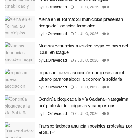
by
LaOtraVerdad
9 JULIO, 2026
0
Alerta en el Tolima: 28 municipios presentan
riesgo de incendios forestales
by
LaOtraVerdad
9 JULIO, 2026
0
Nuevas denuncias sacuden hogar de paso del
ICBF en Ibagué
by
LaOtraVerdad
9 JULIO, 2026
0
Impulsan nueva asociación campesina en el
Líbano para fortalecer la economía solidaria
by
LaOtraVerdad
8 JULIO, 2026
0
Continúa bloqueada la vía Saldaña–Natagaima
por protesta de indígenas y campesinos
by
LaOtraVerdad
7 JULIO, 2026
0
Transportadores anuncian posibles protestas por
el SETP