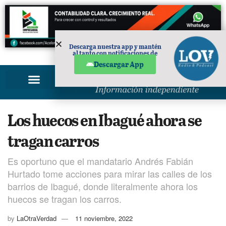
Descarga nuestra app y mantén
al tanto con notificaciones de
PUBLICIDAD
noticias en tu móvil.
Descargar App
Los huecos en Ibagué ahora se
tragan carros
Es oportuno que el mandatario Andrés Fabián
Hurtado tome acciones para mirar las calles de los
barrios de Ibagué, donde literalmente ahora los
huecos se tragan los carros.
by
LaOtraVerdad
11 noviembre, 2022