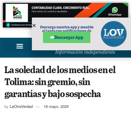
Descarga nuestra app y mantén
al tanto con notificaciones de
PUBLICIDAD
noticias en tu móvil.
Descargar App
La soledad de los medios en el
Tolima: sin gremio, sin
garantías y bajo sospecha
by
LaOtraVerdad
19 mayo, 2025