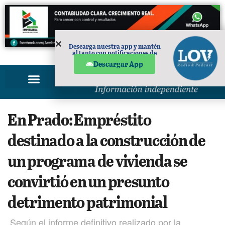
Descarga nuestra app y mantén
al tanto con notificaciones de
PUBLICIDAD
noticias en tu móvil.
Descargar App
En Prado: Empréstito
destinado a la construcción de
un programa de vivienda se
convirtió en un presunto
detrimento patrimonial
Según el informe definitivo realizado por la