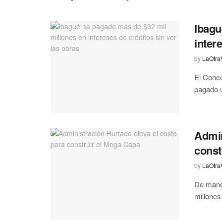
Ibagu
inter
by
LaOtra
El Conce
pagado u
Admin
const
by
LaOtra
De maner
millones