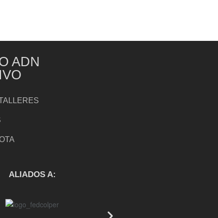
O ADN
IVO
TALLERES
S
NOTA
S
ALIADOS A: