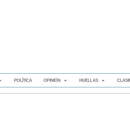
POLÍTICA
OPINIÓN
HUELLAS
CLASI
ECONOMÍA
POLÍTICA
OPINIÓN
HUELLAS
CLASIFI