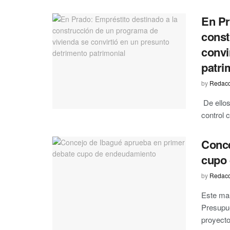
En Pr
const
convi
patri
by
Redacc
De ellos
control 
Conce
cupo
by
Redacc
Este mar
Presupue
proyecto 