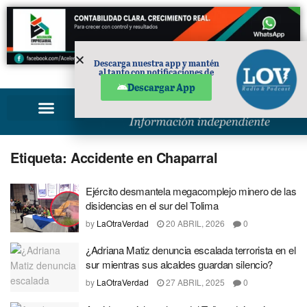
Descarga nuestra app y mantén
al tanto con notificaciones de
PUBLICIDAD
noticias en tu móvil.
Descargar App
Etiqueta:
Accidente en Chaparral
Ejército desmantela megacomplejo minero de las
disidencias en el sur del Tolima
by
LaOtraVerdad
20 ABRIL, 2026
0
¿Adriana Matiz denuncia escalada terrorista en el
sur mientras sus alcaldes guardan silencio?
by
LaOtraVerdad
27 ABRIL, 2025
0