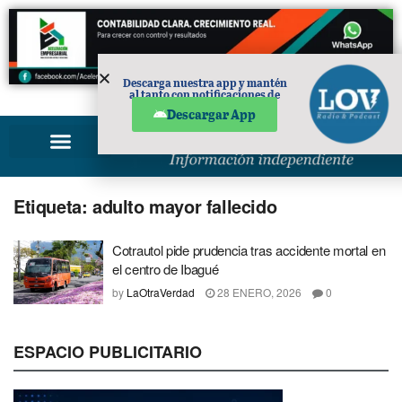
Descarga nuestra app y mantén
al tanto con notificaciones de
PUBLICIDAD
noticias en tu móvil.
Descargar App
Etiqueta:
adulto mayor fallecido
Cotrautol pide prudencia tras accidente mortal en
el centro de Ibagué
by
LaOtraVerdad
28 ENERO, 2026
0
ESPACIO PUBLICITARIO