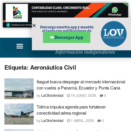
Descarga nuestra app y mantén
al tanto con notificaciones de
PUBLICIDAD
noticias en tu móvil.
Descargar App
Etiqueta:
Aeronáutica Civil
Ibagué busca despegar al mercado internacional
con vuelos a Panamá, Ecuador y Punta Cana
by
LaOtraVerdad
19 JUNIO, 2026
0
Tolima impulsa agenda para fortalecer
conectividad aérea regional
by
LaOtraVerdad
1 ABRIL, 2026
0