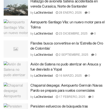
Hallazgo de avioneta Satena accidentada en
vereda Curasica, Norte de Santander
by
LaOtraVerdad
28 ENERO, 2026
0
Aeropuerto Santiago Vila: un nuevo motor para el
Tolima
by
LaOtraVerdad
23 DICIEMBRE, 2025
0
Flandes busca convertirse en la ‘Estrella de Oro
de Colombia’
by
LaOtraVerdad
2 SEPTIEMBRE, 2025
0
Avión de Satena no pudo aterrizar en Arauca y
fue desviado a Yopal
by
LaOtraVerdad
16 MARZO, 2025
0
Chaparral despega: Aeropuerto Germán Navas
Pardo se prepara para vuelos comerciales
by
LaOtraVerdad
17 FEBRERO, 2025
0
Persisten esfuerzos de búsqueda tras