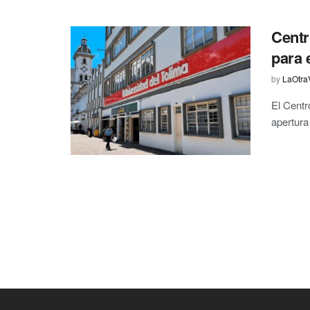
Centr
para 
by
LaOtra
El Centr
apertura