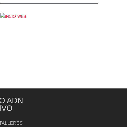
O ADN
IVO
TALLERES