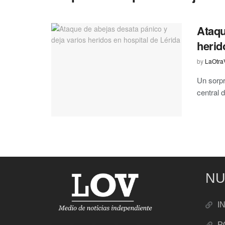
Ataqu
herid
by
LaOtra
Un sorpr
central 
NU
I
P