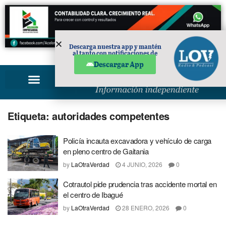
Descarga nuestra app y mantén
al tanto con notificaciones de
PUBLICIDAD
noticias en tu móvil.
Descargar App
Etiqueta:
autoridades competentes
Policía incauta excavadora y vehículo de carga
en pleno centro de Gaitania
by
LaOtraVerdad
4 JUNIO, 2026
0
Cotrautol pide prudencia tras accidente mortal en
el centro de Ibagué
by
LaOtraVerdad
28 ENERO, 2026
0