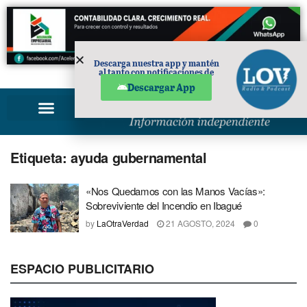
Descarga nuestra app y mantén
al tanto con notificaciones de
PUBLICIDAD
noticias en tu móvil.
Descargar App
Etiqueta:
ayuda gubernamental
«Nos Quedamos con las Manos Vacías»:
Sobreviviente del Incendio en Ibagué
by
LaOtraVerdad
21 AGOSTO, 2024
0
ESPACIO PUBLICITARIO