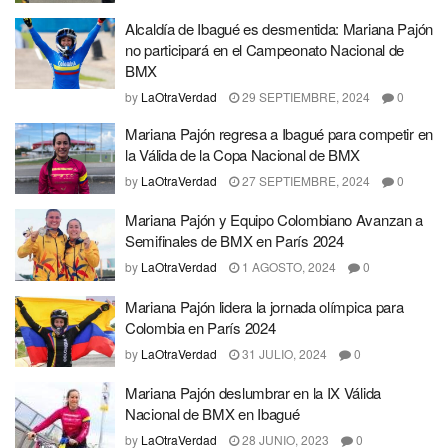
Alcaldía de Ibagué es desmentida: Mariana Pajón
no participará en el Campeonato Nacional de
BMX
by
LaOtraVerdad
29 SEPTIEMBRE, 2024
0
Mariana Pajón regresa a Ibagué para competir en
la Válida de la Copa Nacional de BMX
by
LaOtraVerdad
27 SEPTIEMBRE, 2024
0
Mariana Pajón y Equipo Colombiano Avanzan a
Semifinales de BMX en París 2024
by
LaOtraVerdad
1 AGOSTO, 2024
0
Mariana Pajón lidera la jornada olímpica para
Colombia en París 2024
by
LaOtraVerdad
31 JULIO, 2024
0
Mariana Pajón deslumbrar en la IX Válida
Nacional de BMX en Ibagué
by
LaOtraVerdad
28 JUNIO, 2023
0