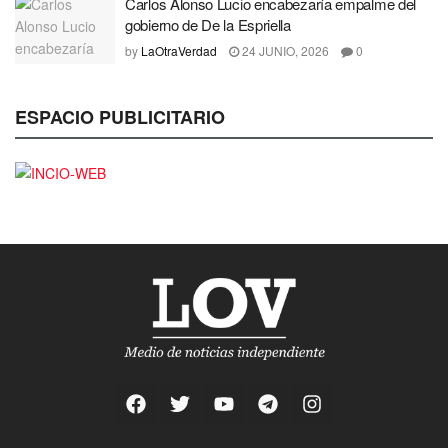
Carlos Alonso Lucio encabezaría empalme del
gobierno de De la Espriella
by
LaOtraVerdad
24 JUNIO, 2026
0
ESPACIO PUBLICITARIO