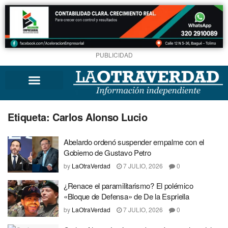
PUBLICIDAD
Etiqueta:
Carlos Alonso Lucio
Abelardo ordenó suspender empalme con el
Gobierno de Gustavo Petro
by
LaOtraVerdad
7 JULIO, 2026
0
¿Renace el paramilitarismo? El polémico
«Bloque de Defensa» de De la Espriella
by
LaOtraVerdad
7 JULIO, 2026
0