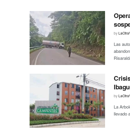
Opera
sospe
by
LaOtra
Las auto
abandona
Risaralda
Crisi
Ibagu
by
LaOtra
La Arbol
llevado a