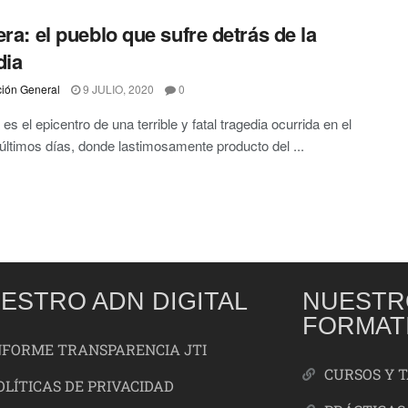
era: el pueblo que sufre detrás de la
dia
ión General
9 JULIO, 2020
0
es el epicentro de una terrible y fatal tragedia ocurrida en el
 últimos días, donde lastimosamente producto del ...
ESTRO ADN DIGITAL
NUESTR
FORMAT
NFORME TRANSPARENCIA JTI
CURSOS Y 
OLÍTICAS DE PRIVACIDAD