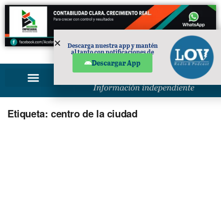
Descarga nuestra app y mantén
al tanto con notificaciones de
PUBLICIDAD
noticias en tu móvil.
Descargar App
Etiqueta:
centro de la ciudad