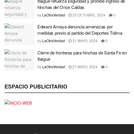
Ibagué refuerza seguridad y prohíbe ingreso de
hinchas del Once Caldas
by
LaOtraVerdad
23 OCTUBRE, 2024
0
Edward Amaya denuncia amenazas por
medidas previo al partido del Deportes Tolima
by
LaOtraVerdad
31 MAYO, 2024
0
Cierre de fronteras para hinchas de Santa Fe en
Ibagué
by
LaOtraVerdad
27 MAYO, 2024
0
ESPACIO PUBLICITARIO