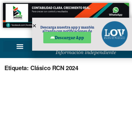
Descarga nuestra app y mantén
al tanto con notificaciones de
PUBLICIDAD
noticias en tu móvil.
Descargar App
Etiqueta:
Clásico RCN 2024