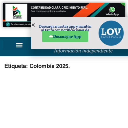
Descarga nuestra app y mantén
al tanto con notificaciones de
PUBLICIDAD
noticias en tu móvil.
Descargar App
Etiqueta:
Colombia 2025.