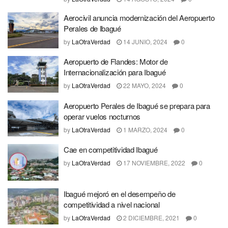
Aerocivil anuncia modernización del Aeropuerto
Perales de Ibagué
by
LaOtraVerdad
14 JUNIO, 2024
0
Aeropuerto de Flandes: Motor de
Internacionalización para Ibagué
by
LaOtraVerdad
22 MAYO, 2024
0
Aeropuerto Perales de Ibagué se prepara para
operar vuelos nocturnos
by
LaOtraVerdad
1 MARZO, 2024
0
Cae en competitividad Ibagué
by
LaOtraVerdad
17 NOVIEMBRE, 2022
0
Ibagué mejoró en el desempeño de
competitividad a nivel nacional
by
LaOtraVerdad
2 DICIEMBRE, 2021
0