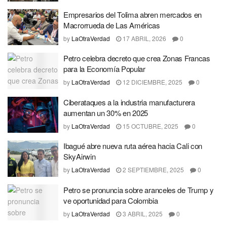
Empresarios del Tolima abren mercados en
Macrorrueda de Las Américas
by
LaOtraVerdad
17 ABRIL, 2026
0
Petro celebra decreto que crea Zonas Francas
para la Economía Popular
by
LaOtraVerdad
12 DICIEMBRE, 2025
0
Ciberataques a la industria manufacturera
aumentan un 30% en 2025
by
LaOtraVerdad
15 OCTUBRE, 2025
0
Ibagué abre nueva ruta aérea hacia Cali con
SkyAirwin
by
LaOtraVerdad
2 SEPTIEMBRE, 2025
0
Petro se pronuncia sobre aranceles de Trump y
ve oportunidad para Colombia
by
LaOtraVerdad
3 ABRIL, 2025
0