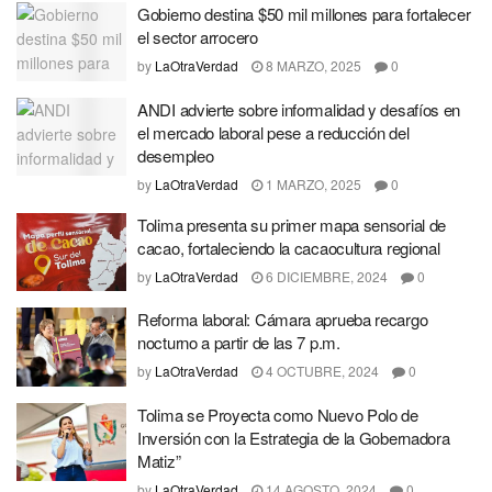
Gobierno destina $50 mil millones para fortalecer
el sector arrocero
by
LaOtraVerdad
8 MARZO, 2025
0
ANDI advierte sobre informalidad y desafíos en
el mercado laboral pese a reducción del
desempleo
by
LaOtraVerdad
1 MARZO, 2025
0
Tolima presenta su primer mapa sensorial de
cacao, fortaleciendo la cacaocultura regional
by
LaOtraVerdad
6 DICIEMBRE, 2024
0
Reforma laboral: Cámara aprueba recargo
nocturno a partir de las 7 p.m.
by
LaOtraVerdad
4 OCTUBRE, 2024
0
Tolima se Proyecta como Nuevo Polo de
Inversión con la Estrategia de la Gobernadora
Matiz”
by
LaOtraVerdad
14 AGOSTO, 2024
0