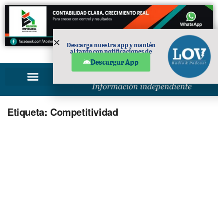
Descarga nuestra app y mantén
al tanto con notificaciones de
PUBLICIDAD
noticias en tu móvil.
Descargar App
Etiqueta:
Competitividad