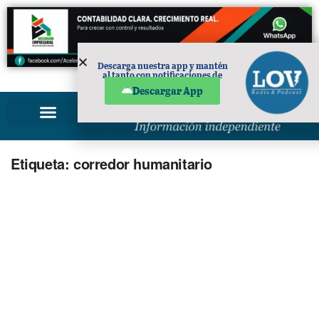
Descarga nuestra app y mantén
al tanto con notificaciones de
PUBLICIDAD
noticias en tu móvil.
Descargar App
Etiqueta:
corredor humanitario