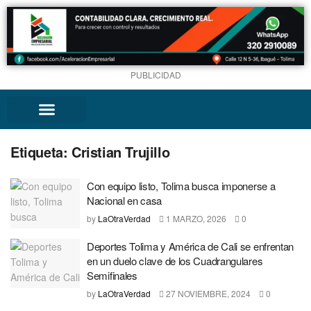
PUBLICIDAD
Etiqueta:
Cristian Trujillo
Con equipo listo, Tolima busca imponerse a
Nacional en casa
by
LaOtraVerdad
1 MARZO, 2026
0
Deportes Tolima y América de Cali se enfrentan
en un duelo clave de los Cuadrangulares
Semifinales
by
LaOtraVerdad
27 NOVIEMBRE, 2024
0