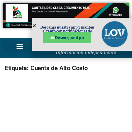
Descarga nuestra app y mantén
al tanto con notificaciones de
PUBLICIDAD
noticias en tu móvil.
Descargar App
Etiqueta:
Cuenta de Alto Costo