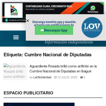
Descarga nuestra app y mantén
al tanto con notificaciones de
PUBLICIDAD
noticias en tu móvil.
Descargar App
Etiqueta:
Cumbre Nacional de Diputadas
Aguardiente Rosado brilló como anfitrión en la
Cumbre Nacional de Diputadas en Ibagué
by
LaOtraVerdad
12 JULIO, 2025
0
ESPACIO PUBLICITARIO