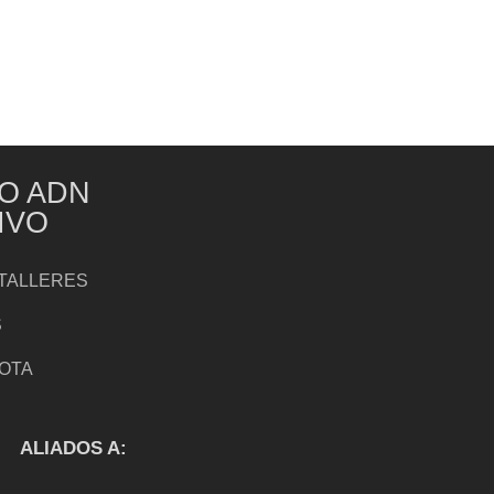
O ADN
IVO
TALLERES
S
NOTA
S
ALIADOS A: