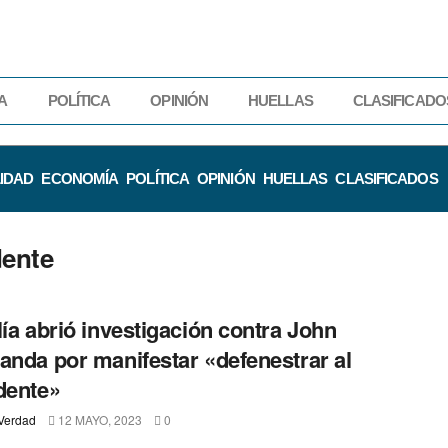
A
POLÍTICA
OPINIÓN
HUELLAS
CLASIFICADO
IDAD
ECONOMÍA
POLÍTICA
OPINIÓN
HUELLAS
CLASIFICADOS
dente
lía abrió investigación contra John
anda por manifestar «defenestrar al
dente»
Verdad
12 MAYO, 2023
0