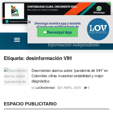
Descarga nuestra app y mantén
al tanto con notificaciones de
PUBLICIDAD
noticias en tu móvil.
Descargar App
Etiqueta:
desinformación VIH
Desmienten alarma sobre “pandemia de VIH” en
Colombia: cifras muestran estabilidad y mejor
diagnóstico
by
LaOtraVerdad
5 ABRIL, 2025
0
ESPACIO PUBLICITARIO