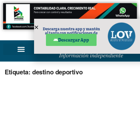
Descarga nuestra app y mantén
al tanto con notificaciones de
PUBLICIDAD
noticias en tu móvil.
Descargar App
Etiqueta:
destino deportivo