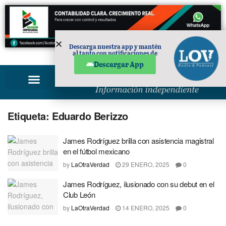
Descarga nuestra app y mantén
al tanto con notificaciones de
PUBLICIDAD
noticias en tu móvil.
Descargar App
Etiqueta:
Eduardo Berizzo
James Rodríguez brilla con asistencia magistral
en el fútbol mexicano
by
LaOtraVerdad
29 ENERO, 2025
0
James Rodríguez, ilusionado con su debut en el
Club León
by
LaOtraVerdad
14 ENERO, 2025
0