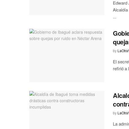
Edward 
Alcaldía
...
Gobie
queja
by
LaOtra
El secr
refirió a
Alcal
contr
by
LaOtra
La admin