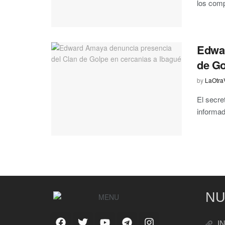
los comp
Edwar
de Go
by
LaOtra
El secr
informad
NU
I