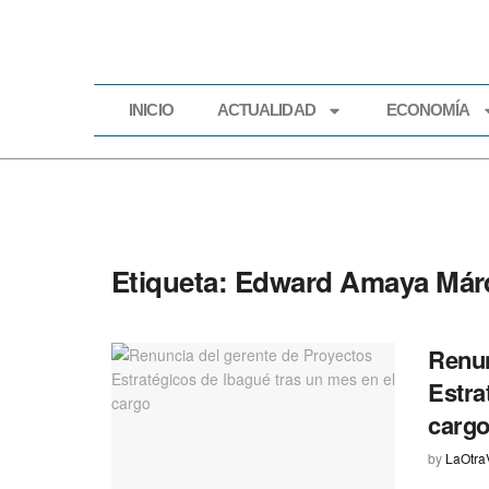
INICIO
ACTUALIDAD
ECONOMÍA
INICIO
ACTUALIDAD
Etiqueta:
Edward Amaya Már
Renun
Estra
carg
by
LaOtra