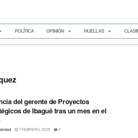
POLÍTICA
OPINIÓN
HUELLAS
CLASI
ECONOMÍA
POLÍTICA
OPINIÓN
HUELLAS
CLASIFI
quez
cia del gerente de Proyectos
tégicos de Ibagué tras un mes en el
o
Verdad
7 FEBRERO, 2025
0