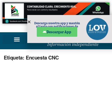
Descarga nuestra app y mantén
al tanto con notificaciones de
PUBLICIDAD
noticias en tu móvil.
Descargar App
Etiqueta:
Encuesta CNC