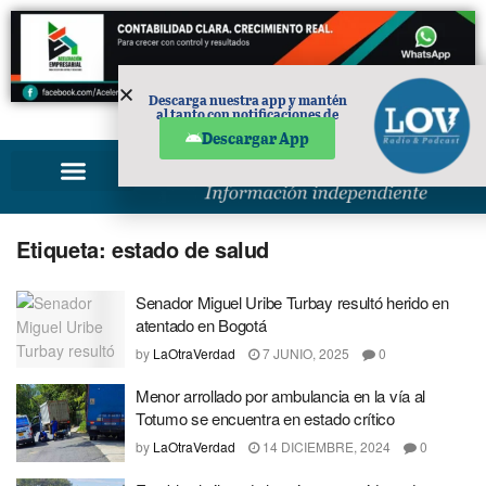
Descarga nuestra app y mantén
al tanto con notificaciones de
PUBLICIDAD
noticias en tu móvil.
Descargar App
Etiqueta:
estado de salud
Senador Miguel Uribe Turbay resultó herido en
atentado en Bogotá
by
LaOtraVerdad
7 JUNIO, 2025
0
Menor arrollado por ambulancia en la vía al
Totumo se encuentra en estado crítico
by
LaOtraVerdad
14 DICIEMBRE, 2024
0