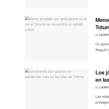
Menor
Totum
by
LaOtra
Un grave
Ibagué c
Los j
en la
by
LaOtra
Las edad
protagon