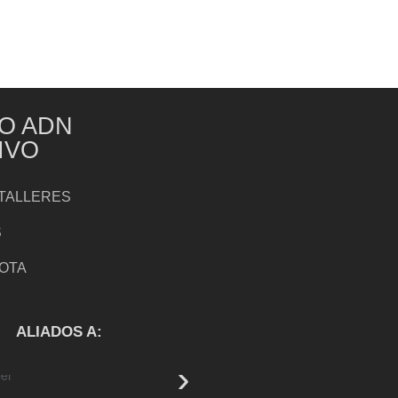
O ADN
IVO
TALLERES
S
NOTA
S
ALIADOS A: