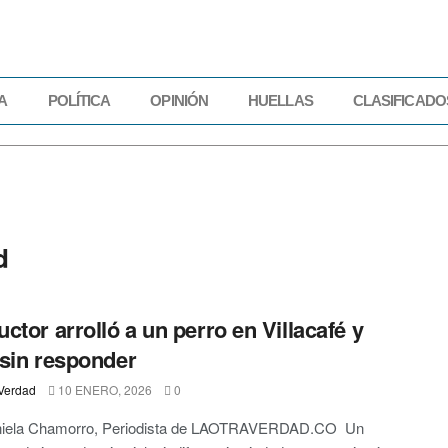
A
POLÍTICA
OPINIÓN
HUELLAS
CLASIFICADO
IDAD
ECONOMÍA
POLÍTICA
OPINIÓN
HUELLAS
CLASIFICADOS
d
ctor arrolló a un perro en Villacafé y
sin responder
Verdad
10 ENERO, 2026
0
niela Chamorro, Periodista de LAOTRAVERDAD.CO Un