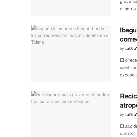
grave ca
el barrio 
Ibagu
corre
by
LaOtra
El direc
identifi
exceso .
Recic
atrop
by
LaOtra
El accid
calle 37,