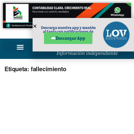
Descarga nuestra app y mantén
al tanto con notificaciones de
PUBLICIDAD
noticias en tu móvil.
Descargar App
Etiqueta:
fallecimiento