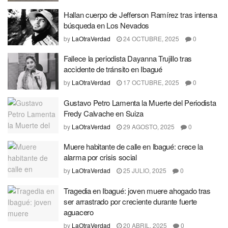
Hallan cuerpo de Jefferson Ramírez tras intensa
búsqueda en Los Nevados
by
LaOtraVerdad
24 OCTUBRE, 2025
0
Fallece la periodista Dayanna Trujillo tras
accidente de tránsito en Ibagué
by
LaOtraVerdad
17 OCTUBRE, 2025
0
Gustavo Petro Lamenta la Muerte del Periodista
Fredy Calvache en Suiza
by
LaOtraVerdad
29 AGOSTO, 2025
0
Muere habitante de calle en Ibagué: crece la
alarma por crisis social
by
LaOtraVerdad
25 JULIO, 2025
0
Tragedia en Ibagué: joven muere ahogado tras
ser arrastrado por creciente durante fuerte
aguacero
by
LaOtraVerdad
20 ABRIL, 2025
0