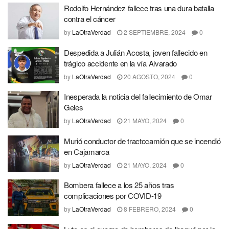
Rodolfo Hernández fallece tras una dura batalla
contra el cáncer
by
LaOtraVerdad
2 SEPTIEMBRE, 2024
0
Despedida a Julián Acosta, joven fallecido en
trágico accidente en la vía Alvarado
by
LaOtraVerdad
20 AGOSTO, 2024
0
Inesperada la noticia del fallecimiento de Omar
Geles
by
LaOtraVerdad
21 MAYO, 2024
0
Murió conductor de tractocamión que se incendió
en Cajamarca
by
LaOtraVerdad
21 MAYO, 2024
0
Bombera fallece a los 25 años tras
complicaciones por COVID-19
by
LaOtraVerdad
8 FEBRERO, 2024
0