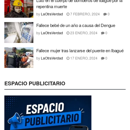
Luto en el cuerpo de bomberos de Ibagué por la
repentina muerte
by
LaOtraVerdad
7 FEBRERO, 2024
0
Fallece bebé de un año a causa del Dengue
by
LaOtraVerdad
23 ENERO, 2024
0
Fallece mujer tras lanzarse del puente en Ibagué
by
LaOtraVerdad
17 ENERO, 2024
0
ESPACIO PUBLICITARIO