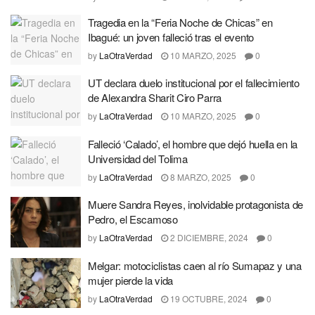
Tragedia en la “Feria Noche de Chicas” en
Ibagué: un joven falleció tras el evento
by
LaOtraVerdad
10 MARZO, 2025
0
UT declara duelo institucional por el fallecimiento
de Alexandra Sharit Ciro Parra
by
LaOtraVerdad
10 MARZO, 2025
0
Falleció ‘Calado’, el hombre que dejó huella en la
Universidad del Tolima
by
LaOtraVerdad
8 MARZO, 2025
0
Muere Sandra Reyes, inolvidable protagonista de
Pedro, el Escamoso
by
LaOtraVerdad
2 DICIEMBRE, 2024
0
Melgar: motociclistas caen al río Sumapaz y una
mujer pierde la vida
by
LaOtraVerdad
19 OCTUBRE, 2024
0