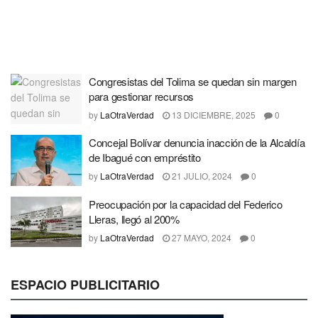
Congresistas del Tolima se quedan sin margen
para gestionar recursos
by
LaOtraVerdad
13 DICIEMBRE, 2025
0
Concejal Bolívar denuncia inacción de la Alcaldía
de Ibagué con empréstito
by
LaOtraVerdad
21 JULIO, 2024
0
Preocupación por la capacidad del Federico
Lleras, llegó al 200%
by
LaOtraVerdad
27 MAYO, 2024
0
ESPACIO PUBLICITARIO