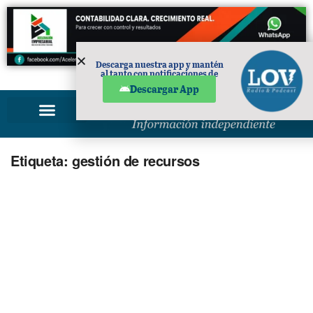
Descarga nuestra app y mantén
al tanto con notificaciones de
PUBLICIDAD
noticias en tu móvil.
Descargar App
Etiqueta:
gestión de recursos